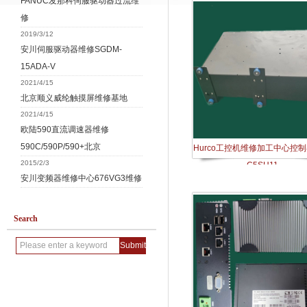
FANUC发那科伺服驱动器过流维
修
2019/3/12
安川伺服驱动器维修SGDM-
15ADA-V
2021/4/15
北京顺义威纶触摸屏维修基地
2021/4/15
欧陆590直流调速器维修
590C/590P/590+北京
Hurco工控机维修加工中心控
2015/2/3
C5SH11
安川变频器维修中心676VG3维修
Search