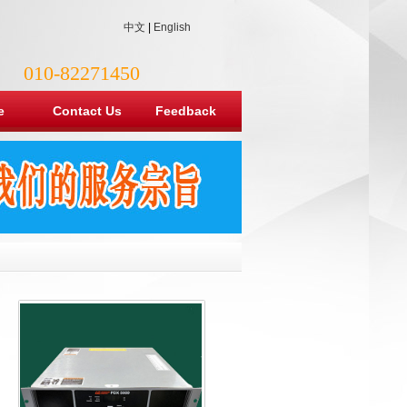
中文
|
English
010-82271450
e
Contact Us
Feedback