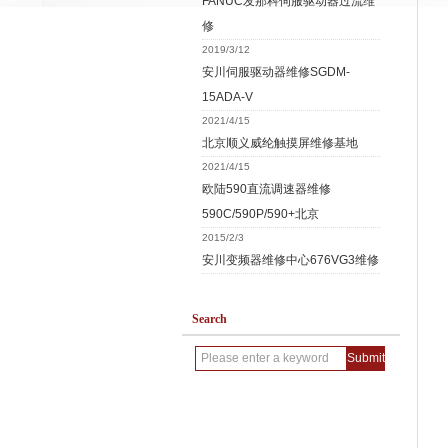
FANUC发那科伺服驱动器过流维
修
2019/3/12
安川伺服驱动器维修SGDM-
15ADA-V
2021/4/15
北京顺义威纶触摸屏维修基地
2021/4/15
欧陆590直流调速器维修
590C/590P/590+北京
2015/2/3
安川变频器维修中心676VG3维修
Search