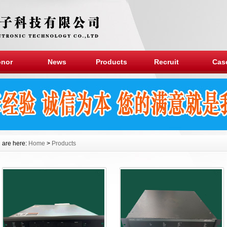
nor
News
Products
Recruit
Cas
 are here:
Home
>
Products