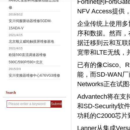
Fortinet的For
FANUC发那科伺服驱动器过流维
修
NFV Access提供
2019/3/12
安川伺服驱动器维修SGDM-
企业传统上使用多
15ADA-V
序和数据。然而，
2021/4/15
据迁移到云和互联
北京顺义威纶触摸屏维修基地
2021/4/15
宽带和LTE无线
欧陆590直流调速器维修
590C/590P/590+北京
已有的像Cisco、
2015/2/3
能，而SD-WAN厂商如Ve
安川变频器维修中心676VG3维修
Networks正
Search
Advantech将在
和SD-Secur
功耗的C2000芯片到
Lanner从集成Ve