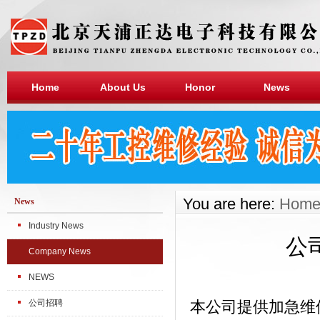
Home
About Us
Honor
News
You are here:
Hom
News
Industry News
公
Company News
NEWS
公司招聘
本公司提供加急维