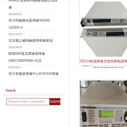
FANUC发那科伺服驱动器过流维
修
2019/3/12
安川伺服驱动器维修SGDM-
15ADA-V
2021/4/15
北京顺义威纶触摸屏维修基地
2021/4/15
欧陆590直流调速器维修
590C/590P/590+北京
ITECH电源维修艾德克斯电源
2015/2/3
编程直流电源IT6726
安川变频器维修中心676VG3维修
Search